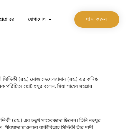
দান করুন
প্রশ্নোত্তর
যোগাযোগ
িদ্দিকী (রহ.) মোজাদ্দেদে-জামান (রহ.) এর কনিষ্ঠ
 পরিচিত। ছোট হুযূর বলেন, মিয়া সাহেব মহল্লার
দিকী (রহ.) এর চতুর্থ সাহেবজাদা ছিলেন। তিনি নহুযূর
ীরযাদা মাওলানা বাকীবিল্লাহ সিদ্দিকী তাঁর দাদী