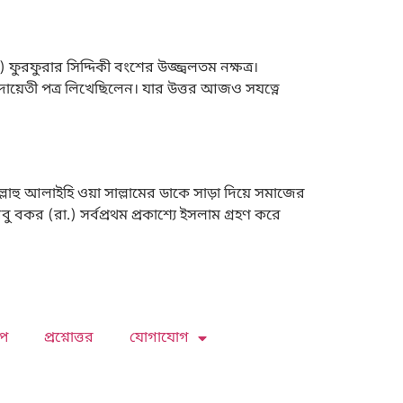
ুরফুরার সিদ্দিকী বংশের উজ্জ্বলতম নক্ষত্র।
দায়েতী পত্র লিখেছিলেন। যার উত্তর আজও সযত্নে
লাহু আলাইহি ওয়া সাল্লামের ডাকে সাড়া দিয়ে সমাজের
 বকর (রা.) সর্বপ্রথম প্রকাশ্যে ইসলাম গ্রহণ করে
প
প্রশ্নোত্তর
যোগাযোগ