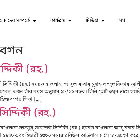
আমাদের সম্পর্কে
কার্যক্রম
মিডিয়া
শপ
েবগন
দিকী (রহ.)
িদ্দিকী (রহ.) হযরত মাওলানা আবুল বাসার মুহাম্মদ জুলফিকার আলী স
করেন, তখন তাঁর বয়স অনুমান ১৯/২০ বছর। তিনি ছোট হুযূর নামে সমধিক
িত্বসম্পন্ন পিতা […]
িদ্দিকী (রহ.)
মাওলানা নজমুস্ সায়াদাত সিদ্দিকী (রহ.) হযরত মাওলানা আবূ বকর সিদ্
রেজী ১৯১৩ এবং হিজরী ১৩৩৩ সনের রবিউল আউয়াল মাসে জন্মগ্রহণ করেন। প