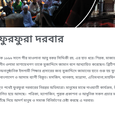
ফুরফুরা দরবার
িক ১৮৯৬ সালে পীর মাওলানা আবু বকর সিদ্দিকী রহ. এর হাত ধরে।
শিরক, মাজার প
তৎকালীন ওলামা মাশায়েখগণ তাকে মুজাদ্দিদে জামান বলে আখ্যায়িত করেছেন।
ব্রিট
ও অনানুষ্ঠানিক ইসলামী শিক্ষার প্রসারের জন্য মুজাদ্দিদে জামানের হাতে শুরু হয় 
 বাংলাদেশ ও আসাম ব্যাপী বিস্তৃত। মসজিদ, খানকাহ, মাদ্রাসা, এতিমখানা,মাহফিল 
ৃত পথেই ফুরফুরা দরবারের নিরন্তর অভিযাত্রা। মানুষের মাঝে দাওয়াতী কার্যক্রম, দ্ব
িচালিত হয়ে আসছে। পত্রিকা, ম্যাগাজিন, পুস্তক প্রকাশনা ও আধুনিক সকল প্রচার মাধ
ৌঁছে দিয়ে আদর্শ মানুষ ও সমাজ বিনির্মাণের চেষ্টা করছে এ দরবার।