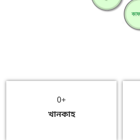
0
+
খানকাহ