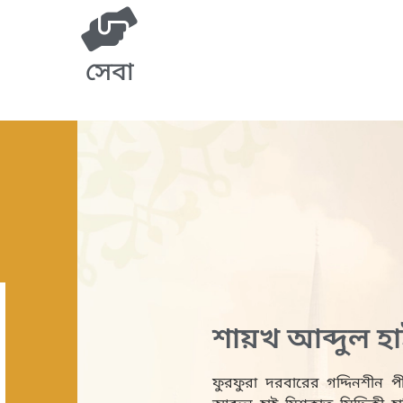
সেবা
শায়খ আব্দুল হা
ফুরফুরা দরবারের গদ্দিনশীন 