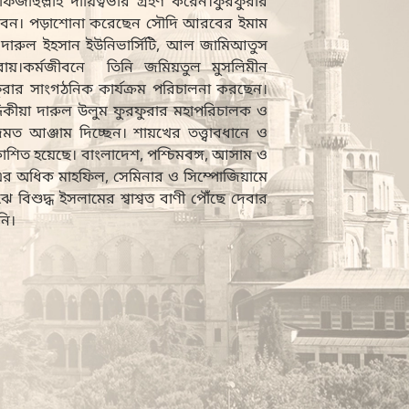
ফিজাহুল্লাহ দায়িত্বভার গ্রহণ করেন।ফুরফুরার
ষাজীবন। পড়াশোনা করেছেন সৌদি আরবের ইমাম
টি, দারুল ইহসান ইউনিভার্সিটি, আল জামিআতুস
ুরায়।কর্মজীবনে তিনি জমিয়তুল মুসলিমীন
ুরার সাংগঠনিক কার্যক্রম পরিচালনা করছেন।
ীয়া দারুল উলুম ফুরফুরার মহাপরিচালক ও
মত আঞ্জাম দিচ্ছেন। শায়খের তত্ত্বাবধানে ও
কাশিত হয়েছে। বাংলাদেশ, পশ্চিমবঙ্গ, আসাম ও
০ এর অধিক মাহফিল, সেমিনার ও সিম্পোজিয়ামে
 বিশুদ্ধ ইসলামের শ্বাশ্বত বাণী পৌঁছে দেবার
নি।