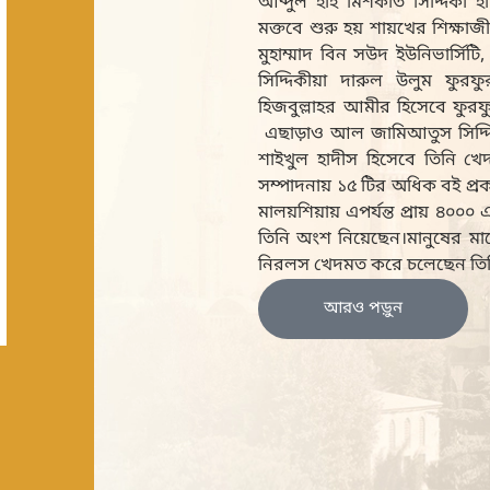
আব্দুল হাই মিশকাত সিদ্দিকী হা
মক্তবে শুরু হয় শায়খের শিক্
মুহাম্মাদ বিন সউদ ইউনিভার্সি
সিদ্দিকীয়া দারুল উলুম ফুরফ
হিজবুল্লাহর আমীর হিসেবে ফুরফ
এছাড়াও আল জামিআতুস সিদ্দিক
শাইখুল হাদীস হিসেবে তিনি খেদ
সম্পাদনায় ১৫ টির অধিক বই প্র
মালয়শিয়ায় এপর্যন্ত প্রায় ৪০০
তিনি অংশ নিয়েছেন।মানুষের মাঝে
নিরলস খেদমত করে চলেছেন তি
আরও পড়ুন