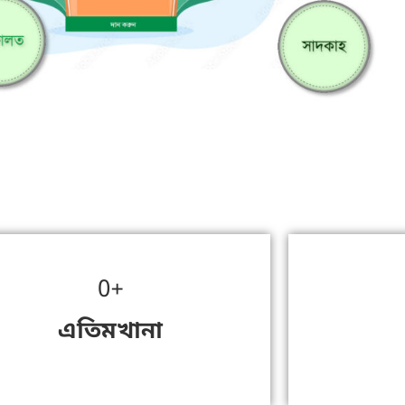
0
+
এতিমখানা