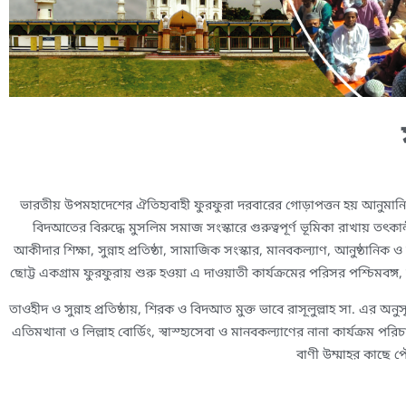
ভারতীয় উপমহাদেশের ঐতিহ্যবাহী ফুরফুরা দরবারের গোড়াপত্তন হয় আনুমান
বিদআতের বিরুদ্ধে মুসলিম সমাজ সংস্কারে গুরুত্বপূর্ণ ভূমিকা রাখায় 
আকীদার শিক্ষা, সুন্নাহ প্রতিষ্ঠা, সামাজিক সংস্কার, মানবকল্যাণ, আনুষ্ঠানিক 
ছোট্ট একগ্রাম ফুরফুরায় শুরু হওয়া এ দাওয়াতী কার্যক্রমের পরিসর পশ্চিমবঙ্গ,
তাওহীদ ও সুন্নাহ প্রতিষ্ঠায়, শিরক ও বিদআত মুক্ত ভাবে রাসূলুল্লাহ সা. এর অনুস
এতিমখানা ও লিল্লাহ বোর্ডিং, স্বাস্হ্যসেবা ও মানবকল্যাণের নানা কার্যক্রম পর
বাণী উম্মাহর কাছে প