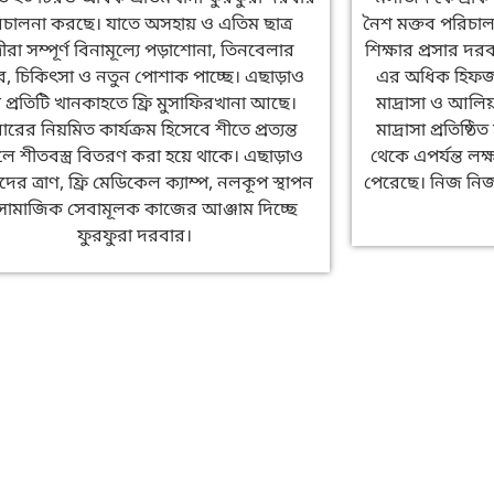
িচালনা করছে। যাতে অসহায় ও এতিম ছাত্র
নৈশ মক্তব পরিচাল
্রীরা সম্পূর্ণ বিনামূল্যে পড়াশোনা, তিনবেলার
শিক্ষার প্রসার দ
র, চিকিৎসা ও নতুন পোশাক পাচ্ছে। এছাড়াও
এর অধিক হিফজখ
ায় প্রতিটি খানকাহতে ফ্রি মুসাফিরখানা আছে।
মাদ্রাসা ও আলিয়
রের নিয়মিত কার্যক্রম হিসেবে শীতে প্রত্যন্ত
মাদ্রাসা প্রতিষ্
লে শীতবস্ত্র বিতরণ করা হয়ে থাকে। এছাড়াও
থেকে এপর্যন্ত লক্
্তদের ত্রাণ, ফ্রি মেডিকেল ক্যাম্প, নলকূপ স্থাপন
পেরেছে। নিজ নিজ ক
সামাজিক সেবামূলক কাজের আঞ্জাম দিচ্ছে
ফুরফুরা দরবার।