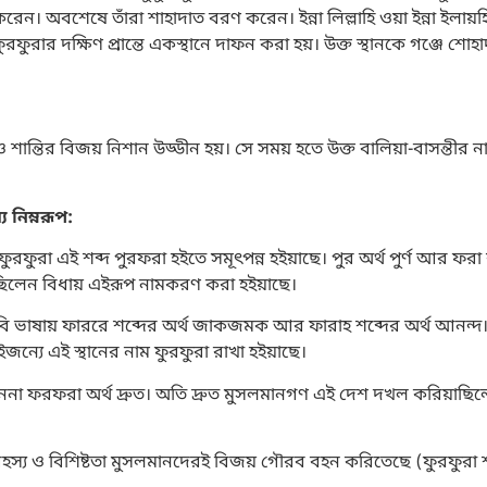
রেন। অবশেষে তাঁরা শাহাদাত বরণ করেন। ইন্না লিল্লাহি ওয়া ইন্না ইলায়
রার দক্ষিণ প্রান্তে একস্থানে দাফন করা হয়। উক্ত স্থানকে গঞ্জে শোহা
ও শান্তির বিজয় নিশান উড্ডীন হয়। সে সময় হতে উক্ত বালিয়া-বাসন্তীর 
 নিম্নরূপ:
রা এই শব্দ পুরফরা হইতে সমূৎপন্ন হইয়াছে। পুর অর্থ পুর্ণ আর ফরা শ
ছিলেন বিধায় এইরূপ নামকরণ করা হইয়াছে।
ি ভাষায় ফাররে শব্দের অর্থ জাকজমক আর ফারাহ শব্দের অর্থ আনন্দ
ে এই স্থানের নাম ফুরফুরা রাখা হইয়াছে।
ননা ফরফরা অর্থ দ্রুত। অতি দ্রুত মুসলমানগণ এই দেশ দখল করিয়াছি
ের রহস্য ও বিশিষ্টতা মুসলমানদেরই বিজয় গৌরব বহন করিতেছে (ফুরফুরা