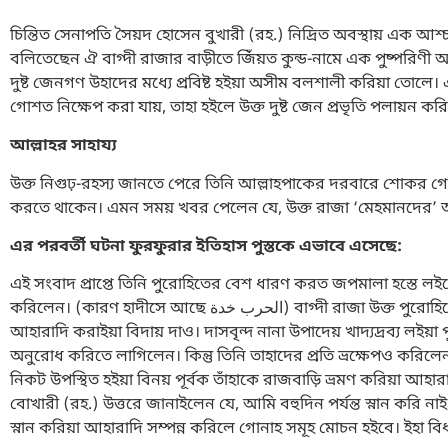
চিন্তিত সেনাপতি সৈয়দ হোসেন বুখারী (রহ.) নিদ্রিত অবস্থায় এক আশ্চর্
বলিতেছেন ঐ বাগ্দী রাজার বাড়ীতে জিঁয়ত কুন্ড-নামে এক পুষ্পরিণী আ
দুষ্ট জেনগণ উহাদের মধ্যে প্রবিষ্ট হইয়া অসীম বলশালী করিয়া তোলে।
গোশত নিক্ষেপ করা যায়, তাহা হইলে উক্ত দুষ্ট জেন প্রভৃতি পলায়ন করি
আল্লাহর সাহায্য
উক্ত নিগুঢ়-রহস্য জানতে পেরে তিনি আল্লাহপাকের দরবারে শোকর গো
করতে থাকেন। এমন সময় খবর পেলেন যে, উক্ত রাজা ‘মেহমানদের’ অত
এর পরবর্তী ঘটনা ফুরফুরার ইতিহাস পুস্তকে এভাবে এসেছে:
এই সংবাদ প্রাপ্তে তিনি পুরোহিতের বেশ ধারণ করত জপমালা হস্তে লই
করিলেন। (কারণ হাদীসে আছে الحرب خدة) বাগ্দী রাজা উক্ত পুরোহিতের সংবাদ প্রাপ্ত হয়ে দাসবৃন্দকে আদেশ করিল যে, তাঁহাকে নিমন্ত্রণ করত উত্তমরূপে
আহারাদি করাইয়া বিদায় দাও। দাসবৃন্দ নানা উপাদেয় খাদ্যদ্রব্য লই
অনুরোধ করিতে লাগিলেন। কিন্তু তিনি তাহাদের প্রতি ভ্রক্ষেপও করিলেন
নিকট উপস্থিত হইয়া বিনয় পূর্বক তাঁহাকে রাজবাড়ি ভ্রমণ করিয়া আহ
বোখারী (রহ.) উত্তরে জানাইলেন যে, আমি বহুদিন পর্যন্ত স্নান করি নাই
স্নান করিয়া আহারাদি সম্পন্ন করিলে গোনাহ সমূহ মোচন হইবে। ইহা বি