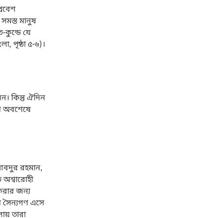
্রবেশ
সমস্ত মানুষ
-কুন্ডে যে
, পৃষ্ঠা ৫-৬)।
ন। কিন্তু ঐদিন
য়ে অবশেষে
আবদুর রহমান,
 অশ্বারোহী
 করার জন্য
িম সৈন্যগণ এসে
লায় তারা