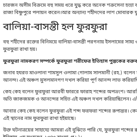
চারজন অসীম বিক্রমে বহু সময় ধরে যুদ্ধ করে অনেক শত্রুসেনা হত্যা ক
রাজা বিষ্ণুপুরে পলায়ন করেন।আর অন্যান্য শহীদদের লাশ মোবারক ফুরফু
বালিয়া-বাসন্তী হল ফুরফুরা
বহু শহীদের রক্তের বিনিময়ে বালিয়া-বাসন্তী পরগনায় ইসলামের সাম্য 
ফুরফুরা রাখা হয়।
ফুরফুরা নামকরণ সম্পর্কে ফুরফুরা শরীফের ইতিহাস পুস্তকের বক্তব্য
জনাব হযরত মাওলানা শামসুল ওলামা গোলাম সালমানী (রহ.) বলেন ফুরফু
আনন্দ। এই অঞ্চল মুসলমানগণ দখল করিয়া পূর্ণ আনন্দ লাভ করিয়া
কেহ কেহ বলেন ফুরফুরা আরবী ফাররে ফারাহ শব্দের অপভ্রংশ। আরব
অতি জাকজমক ও আনন্দের সহিত এই অঞ্চল দখল করিয়াছিলেন। এইজন্য
আবার কেহ কেহ বলেন ফুরফুরা এই শব্দ ফরফরা শব্দের রূপান্তর। কে
এই স্থানের নাম ফুরফুরা রাখা হইয়াছে।
উক্ত ঘটনাত্রয়ের সাহায্যে আমরা এই বুঝিতে পারি যে, ফুরফুরা শব্দ