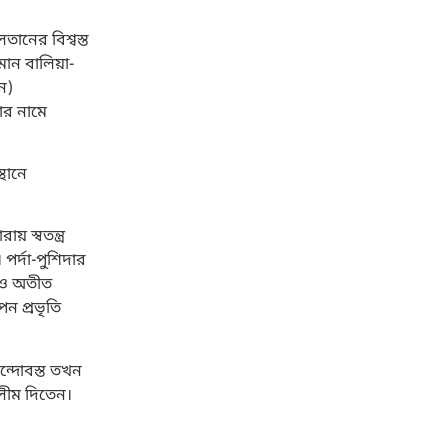
ানের বিশ্বস্ত
মান বালিয়া-
ন)
ার নামে
্থানে
 স্বতন্ত্র
 পর্দা-পুশিদার
খনও অতীত
পন প্রভৃতি
বন্দোবস্ত তখন
’লীম দিতেন।