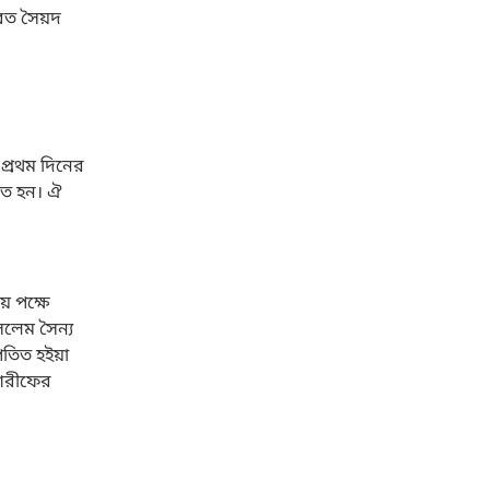
যরত সৈয়দ
 প্রথম দিনের
বিত হন। ঐ
য় পক্ষে
সলেম সৈন্য
 পতিত হইয়া
 শরীফের