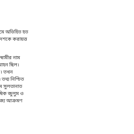
নামে অভিহিত হত
গদেশকে করায়ত্ত
স্বামীর নাম
রমোহন ছিল।
েন। তখন
তথ্য নিশ্চিত
িম সুলতানাত
ষিক জুলুম ও
াজ্য আক্রমণ