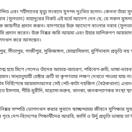
ত এবং শহীদানের মৃত্যু সংবাদে যুগপৎ দুঃখিত হলেন। কেননা তাঁরা সুলত
ের নবাব (সুলতান) বাহাদুরের নিকট এই মর্মে আদেশ দেন যে, যে সকল মুসল
গকে জায়গীর প্রদান করুন। বাদশাহের উক্ত আদেশে বাংলার নবাব (সুলতা
জমি প্রদান করেন। উক্ত নিষ্কর জমি আয়মা এবং উহার মালিকগণ আয়মাদ
 ভোগদখল করে আসছেন।
, সীতাপুর, গাজীপুর, সুফিজঙ্গল, মোল্লাসিমলা, মুর্শিদাবাদ প্রভৃতি বহু স
ত্ম হয়ে মিশে গেলেও তাঁদের আচার-আচরণ, পরিবেশ-রুচি, ভাষা-ভাবধারায়
ান। সাধ্যানুযায়ী চেষ্টার ত্রুটি বা কৃপণতার লক্ষণ দেখতে পাওয়া যায় না।
ীর-গরীব নির্বিশেষে আয়মাদারদের সেই পেট-কাটা দহজিল (বৈঠকখানা) এ
াতে ইসলাম, পীরি-মুরীদি, মাদ্রাসা-মক্তব, খানকা, জনকল্যাণকর সংস্থা স্থা
ষ্কর সম্পত্তি ভোগদখল করার সুবাদে স্বাচ্ছন্দ্যময় জীবনে সুশিক্ষার সু
ৃহে দেশ-বিদেশের শিক্ষার্থীদের আরবি, ফার্সি ও উর্দু প্রভৃতি ভাষায় তা