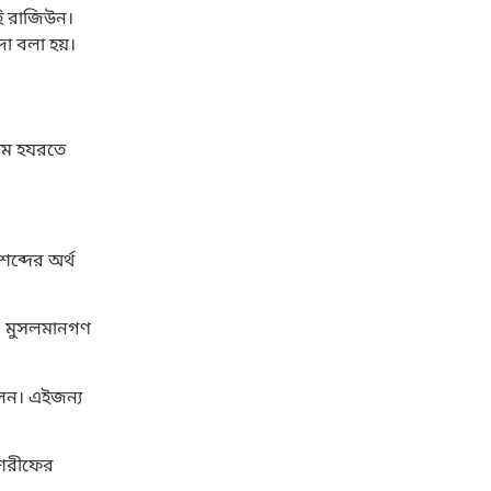
হি রাজিউন।
দা বলা হয়।
নাম হযরতে
ব্দের অর্থ
। মুসলমানগণ
লেন। এইজন্য
 শরীফের