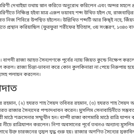
ষ্করিণী দেখাইয়া তথায় স্নান করিতে অনুরোধ করিলেন এবং অন্দর মহলে প
ণীতে নিক্ষিপ্ত হইবা মাত্র এরূপ ভয়াবহ শব্দ উত্থিত হইল যে, রাজবাড়ির 
করত নিজ শিবিরে উপস্থিত হইলেন। উল্লিখিত শব্দটি আর কিছ্ই নহে, জিঁয়ত
তে প্রস্থান করিয়াছিল (ফুরফুরা শরীফের ইতিহাস, ৩য় সংষ্করণ, ১৩৪৩ বাংলা
 বাগদী রাজা আহত সৈন্যগণকে পূর্বের ন্যায় জিয়ত কুন্ডে নিক্ষেপ করলে
ত্যাগ করল। রাজা চিন্তা-ভাবনা করে কোন কুলকিনারা না পেয়ে নিরুপায় হ
সৈন্যসহ পলায়ন করলেন।
াদাত
 রহমান, (২) হযরত শাহ সৈয়দ তবিবর রহমান, (৩) হযরত শাহ সৈয়দ 
ত রাজার সৈন্যদের পশ্চাদধাবন করেন। মুসলিম সেনাবাহিনীতে সম্ভবত
মাঠে শত্রুসেনার সম্মুখীন হন। বাগ্দী রাজা কাগমারি মাঠে রাত্রি যাপন
ের নীচে রাত্রিযাপন করলেন। নিশা অবসানের পূর্বে তখনও অন্যান্য মুসল
থে উক্ত চারজনের তুমুল যুদ্ধ শুরু হয়। রাজার অগণিত সৈন্যের মুকাবি