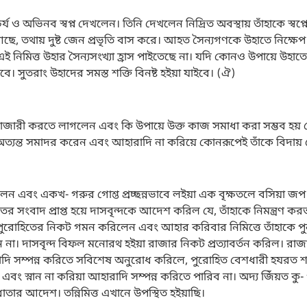
য ও অভিনব স্বপ্ন দেখলেন। তিনি দেখলেন নিদ্রিত অবস্থায় তাঁহাকে স্বপ্
ছে, তথায় দুষ্ট জেন প্রভৃতি বাস করে। আহত সৈন্যগণকে উহাতে নিক্ষেপ
 এই নিমিত্ত উহার সৈন্যসংখ্যা হ্রাস পাইতেছে না। যদি কোনও উপায়ে উহা
বে। সুতরাং উহাদের সমস্ত শক্তি বিনষ্ট হইয়া যাইবে। (ঐ)
জারী করতে লাগলেন এবং কি উপায়ে উক্ত কাজ সমাধা করা সম্ভব হয় সে
্যন্ত সমাদর করেন এবং আহারাদি না করিয়ে কোনরূপেই তাঁকে বিদায় 
লেন এবং একখ- গরুর গোশ্ত প্রচ্ছন্নভাবে লইয়া এক বৃক্ষতলে বসিয়া জ
য়া পুরোহিতের নিকট গমন করিলেন এবং আহার করিবার নিমিত্তে তাঁহাকে পু
 না। দাসবৃন্দ বিফল মনোরথ হইয়া রাজার নিকট প্রত্যাবর্তন করিল। রাজা 
ারাদি সম্পন্ন করিতে সবিশেষ অনুরোধ করিলে, পুরোহিত বেশধারী হযরত 
 এবং স্নান না করিয়া আহারাদি সম্পন্ন করিতে পারিব না। অদ্য জিঁয়ত কু- প
ধাতার আদেশ। তন্নিমিত্ত এখানে উপস্থিত হইয়াছি।