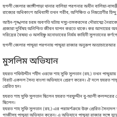
হুগলী জেলার জাঙ্গীপাড়া থানার বালিয়া পরগনার অধীন বালিয়া-বাসন্তীর ত
রাজ্যের অধিকাংশ অধিবাসী তখন গরীব, অশিক্ষিত ও নিম্নশ্রেণীর হিন্দু
আইন-শৃঙ্খলার চরম অবণতি ঘটায় দস্যু-তসকরদের দৌরাত্ম্যে নৈরাজ্
প্রজারা দুর্বিষহ অনিশ্চিত জীবন যাপন করতে থাকে। কর আদায়ের অ
দরিদ্রের বৈষম্য ও অসহিষ্ণু মনোভাবের নির্মম কাহিনী সুলতানের কর্ণ
হুগলী জেলার পান্ডূয়া পরগনায় পান্ডূয়া রাজার অনুরূপ অত্যাচারে
মুসলিম অভিযান
হযরত শফিউদ্দীন শহীদ ওরফে শাহ সুফি সুলতান (রহ.) তখন পান্ডূ
বিরাট একদল সৈন্য বাংলা অভিযানে প্রেরণ করেন। ঐ দলে হযরত শাহ্ সুফ
প্রেরিত হন।
হযরত শাহ সুফি সুলতান ছিলেন হযরত শরফুদ্দীন বু-আলী কলন্দরের 
ছিলেন।
হযরত শাহ সুফি সুলতান (রহ.)-এর পরামর্শক্রমে উক্ত প্রেরিত সৈন্যদ
গাজীসহ পান্ডূয়া অভিযান করেন। এ অভিযানে পান্ডূয়া রাজার সঙ্গে যুদ