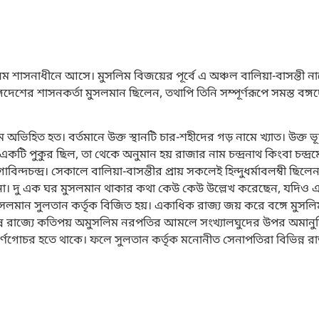
ুসলিম শাসনাধীনে আসে। মুসলিম বিজয়ের পূর্বে এ অঞ্চল বালিয়া-বাসন্তী 
গদেশের শাসনকর্তা মুসলমান ছিলেন, তথাপি তিনি সম্পূর্ণরূপে সমস্ত বঙ্
 অভিহিত হত। বর্তমানে উক্ত স্থানটি চার-শহীদের গড় নামে খ্যাত। উক্ত ভূ
মে একটি পুকুর ছিল, তা থেকে অনুমান হয় রাজার নাম চন্দ্রনাথ কিংবা চন্দ্
বিন্দচন্দ্র। সেকালে বালিয়া-বাসন্তীর প্রায় সকলেই হিন্দুধর্মাবলম্বী ছিল
না। দু এক ঘর মুসলমান থাকার কথা কেউ কেউ উল্লেখ করেছেন, যদিও এ 
 মুসলমান সুলতান কর্তৃক বিজিত হয়। একাধিক রাজ্য জয় করে বঙ্গে মুসল
বিভিন্ন রাজ্যে কতিপয় অমুসলিম নরপতির আমলে সংখ্যালঘুদের উপর অমানু
র্ণগোচর হতে থাকে। ফলে সুলতান কর্তৃক মনোনীত সেনাপতিরা বিভিন্ন র