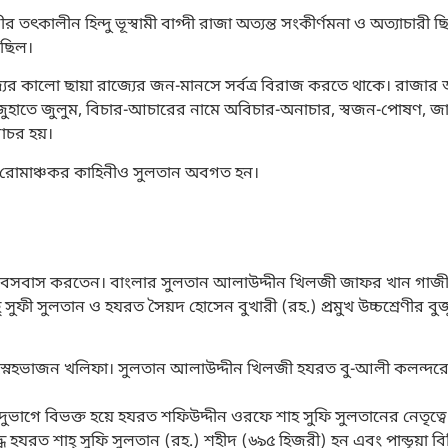
ৎকালীন হিন্দু ভূস্বামী বাগ্দী রাজা অত্যন্ত সংকীর্ণমনা ও অত্যাচারী ছ
 ছিল।
যের কালো ছায়া রাজ্যের জন-মানসে সর্বত্র বিরাজ করতে থাকে। রাজা
জুহাতে জুলুম, বিচার-আচারের নামে অবিচার-অনাচার, স্বজন-পোষণ, জা
গোচর হয়।
আর রোমাঞ্চকর কাহিনীও সুলতান অবগত হন।
য়ায় বসবাস করতেন। বাংলার সুলতান আলাউদ্দীন খিলজী জাফর খান গাজ
ী সুলতান ও হযরত সৈয়দ হোসেন বুখারী (রহ.) প্রমুখ উচ্চশ্রেণীর বুজুর
স্নেহভাজন খলিফা। সুলতান আলাউদ্দীন খিলজী হযরত বু-আলী কলন্দরের
ল দুভাগে বিভক্ত হয়ে হযরত শফিউদ্দীন ওরফে শাহ সুফি সুলতানের নেতৃত্
্ধে হযরত শাহ্ সুফি সুলতান (রহ.) শহীদ (৬৯৫ হিজরী) হন এবং পান্ডূয়া 