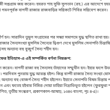
জী সপ্তগ্রাম জয় করেন। হযরত শাহ সুফি সুলতান (রহ.) এর আদেশে হ
ুখে গমনপূর্বক বাগদী রাজার রাজবাড়ির সন্নিকটে শিবির সন্নিবেশ করেন।
ন। সারাদিন তুমুল সংগ্রামের পর সন্ধ্যা সমাগমে যুদ্ধ স্থগিত রাখা হয়।
াজার সৈন্যসংখ্যা মুসলিম সৈন্যের দ্বিগুণ দেখে মুসলিম সেনাপতি চিন্তান্
 অন্যান্য বহু বুজুর্গ সৈন্য শহীদ হন।
ফের ইতিহাস-এ এই সম্পর্কিত বর্ণনা নিম্নরূপ:
ণ করেন। বাগদী রাজা বহু সৈন্যসহ তাঁহাদের সম্মুখীন হন। ইহার ফলে উভ
 পরদিবস পুনরায় যুদ্ধ আরম্ভ হইল। কিন্তু বাগ্দী রাজার সৈন্য সংখ্যা মো
অন্যান্য বহু বোজর্গ-সৈন্য শহীদ হইলেন। ইহাতে সেনাপতি বিষম চিন্তায়
েন এবং ফতেহ হইবার নিমিত্ত দোয়া চাহিয়া নিদ্রাভিভূত হইলেন (ফুরফুরা
িত, তৃতীয় সংস্করণ, প্রকাশকাল-আষাঢ়, ১৩৪৩ বাংলা, পৃঃ ৪-৫)।