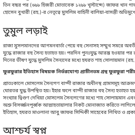
তিন বছর পর (৬৯৮ হিজরী মোতাবেক ১২৯৮ খৃস্টাব্দে) জাফর খান গা
হোসেন বুখারী (রহ.)-র নেতৃত্বে মুসলিম বাহিনী বালিয়া-বাসন্তী অভিম
তুমুল লড়াই
রাজা মুসলমানদের আগমনবার্তা পেয়ে বহু সেনাসহ সম্মুখ সমরে অবতীর্ণ হ
যুদ্ধে রাজার বহু সৈন্য হতাহত হয়। পরদিন পুনঃযুদ্ধ আরম্ভ হওয়ার পর র
দিনের ভীষণ যুদ্ধে মুসলিম সৈন্যদের মধ্যে হযরত শাহ সোলায়মান (রহ.)সহ
ফুরফুরার ইতিহাস বিষয়ক নির্ভরযোগ্য প্রাচীনতম গ্রন্থ ফুরফুরা শরী
প্রাতঃকালে মোসলেম সৈন্যগণ বাগ্দী রাজার অধীনস্থ গ্রামসমূহ আক্রম
ঘোরতর যুদ্ধ উপস্থিত হয়। ইহার ফলে বাগ্দী রাজার বহু সৈন্য হতাহত হয়।
সংখ্যার দ্বিগুণ দেখিয়া মোসলেম সৈন্যগণের মধ্যে শাহ সোলায়মান এবং 
অশ্রু বিসর্জ্জনপূর্ব্বক আল্লাহতায়ালার নিকট মোনাজাত করিতে লাগিল
ইতিহাস, হযরত মাওলানা আবু জাফর সিদ্দিকী সাহেবের লিখিত ও প্রকাশ
আশ্চর্য স্বপ্ন