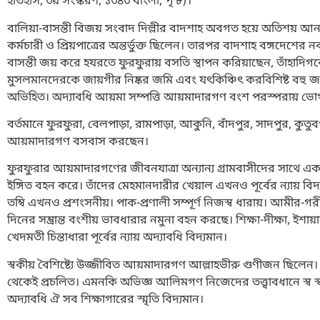
ইতিহাস, ৩য় সংস্করণ, ১৩৪৩ বাংলা, পৃ ৮)।
বালিয়া-বাসন্তী বিজয় সংবাদ দিল্লীর বাদশাহ অবগত হয়ে অতিশয় আনন্দি
কর্মচারী ও প্রিয়পাত্রের অন্তর্ভুক্ত ছিলেন। তারপর বাদশাহ বঙ্গদেশ
বাসন্তী জয় করে হযরতে ফুরফুরায় বসতি স্থাপন করিয়াছেন, তাঁহাদি
মুসলমানদেরকে জায়গীর নিষ্কর জমি এবং যৎকিঞ্চিৎ করবিশিষ্ট বহু 
অভিহিত। অদ্যাবধি আয়মা সম্পত্তি আয়মাদারগণ বংশ পরস্পরায়
বর্তমানে ফুরফুরা, বেলপাড়া, রামপাড়া, আকুনি, বাঁদপুর, সাদপুর, কুতুবপুর
আয়মাদারগণ বসবাস করছেন।
ফুরফুরার আয়মাদারগণের জীবনযাত্রা অন্যান্য গ্রামবাসীদের সাথে একা
ইঙ্গিত বহন করে। তাঁদের মেহমানদারীর খেয়াল এখনও পূর্বের ন্যায় বিদ্যম
তম্বি এখনও প্রশংসনীয়। পাক-প্রণালী সম্পূর্ণ নিজস্ব ধারায়। আম
দিনের সম্ভ্রান্ত বংশীয় ভাবধারার নমুনা বহন করছে। শিক্ষা-দীক্ষা, ইশায়
খেদমতী চিন্তাধারা পূর্বের ন্যায় অদ্যাবধি বিদ্যমান।
স্বকীয় বৈশিষ্ট্যে উজ্জীবিত আয়মাদারগণ আল্লাহভীরু গুণীজন ছিলেন। নি
থেকেই প্রচলিত। এমনকি অভিজ্ঞ আলিমগণ নিজেদের তত্ত্বাবধানে স্ব স্ব গ
অদ্যাবধি ঐ সব শিক্ষাগারের স্মৃতি বিদ্যমান।