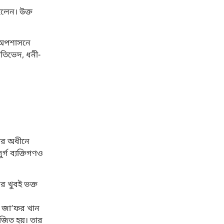
িলেন। উক্ত
র অপশাসনে
তিভেদ, ধনী-
ীর অধীনে
্গ ব্যক্তিগণও
 খুবই ভক্ত
বে জা’ফর খান
বিজিত হয়। তার