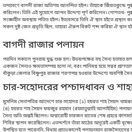
তদ্শ্রবণে বাগদী রাজা অতিশয় আনন্দিত হইল। তাঁহাকে জিঁয়তকুন্ডে পু
করিলেন। তিনি এই সুযোগে আপন উদ্দেশ্য পূর্ণ করিলেন। গোশতখ- পুষ্করি
সংজ্ঞাহীন অবস্থায় পতিত হইল। ইত্যবসরে তিনি ঐ স্থান হইতে প্রস্থান 
সকল দুষ্ট জেন প্রভৃতি ছিল, তাহারা ঐরূপ বিকট শব্দ করিয়া ঐ স্থান হই
বাগদী রাজার পলায়ন
পরদিন সকালে পুনরায় যুদ্ধ শুরু হল। উভয়পক্ষের বহু সৈন্য হতাহত হল।
একজন সৈন্যও ক্ষমতাসম্পন্ন হলো না, বরং পানিমগ্ন হয়ে সত্বর প্রাণ
বাঁকুড়া জেলার বিষ্ণুপুর রাজার শরণাপন্ন হওয়ার উদ্দেশ্যে অবশিষ্ট 
চার-সহোদরের পশ্চাদধাবন ও শাহ
মুসলিম সেনাপতির আদেশে চার-সহোদর (১) হযরত শাহ সৈয়দ খায়রুর
(৪) হযরত শাহ সৈয়দ ফয়জুর রহমান (রহমাতুল্লাহি আলাইহিম) পলায়নর
সৈন্য অতি অল্পই ছিলেন। অশ্বারোহী চারজন রাতের শেষ প্রহরে কাগমারী 
শিবির স্থাপন করেছিলেন। এতদ্দর্শনে তাঁরা মাঠের অদূরেই একটি বৃক্ষ
উপস্থিত হতে পারেননি, বিধায় প্রাতঃকালেই পলায়নমান রাজসৈন্যদের সা