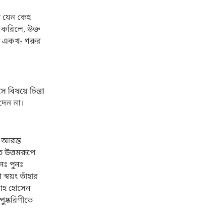
নে যেন কেহ
 করিলে, উক্ত
তে একখ- গরুর
 বিষয়ে চিন্তা
দেন না।
প আরম্ভ
নঃ পুনঃ
স্বয়ং তাঁহার
শাহ হোসেন
ুষ্করিণীতে