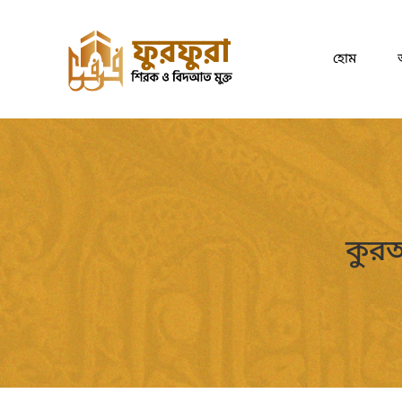
হোম
কুরআ